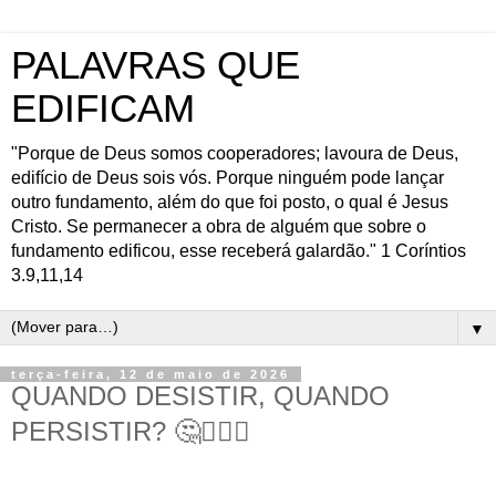
PALAVRAS QUE
EDIFICAM
"Porque de Deus somos cooperadores; lavoura de Deus,
edifício de Deus sois vós. Porque ninguém pode lançar
outro fundamento, além do que foi posto, o qual é Jesus
Cristo. Se permanecer a obra de alguém que sobre o
fundamento edificou, esse receberá galardão." 1 Coríntios
3.9,11,14
▼
terça-feira, 12 de maio de 2026
QUANDO DESISTIR, QUANDO
PERSISTIR? 🤔🤷🏻‍♂️