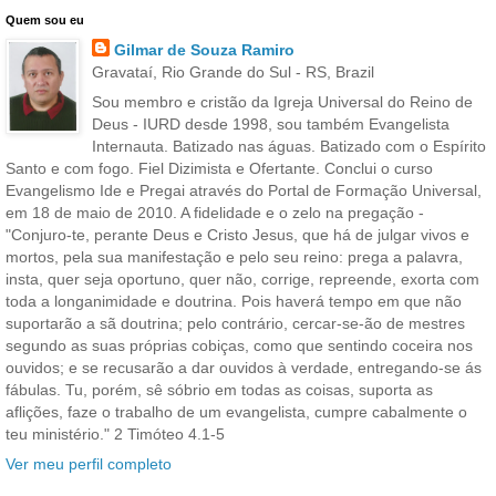
Quem sou eu
Gilmar de Souza Ramiro
Gravataí, Rio Grande do Sul - RS, Brazil
Sou membro e cristão da Igreja Universal do Reino de
Deus - IURD desde 1998, sou também Evangelista
Internauta. Batizado nas águas. Batizado com o Espírito
Santo e com fogo. Fiel Dizimista e Ofertante. Conclui o curso
Evangelismo Ide e Pregai através do Portal de Formação Universal,
em 18 de maio de 2010. A fidelidade e o zelo na pregação -
"Conjuro-te, perante Deus e Cristo Jesus, que há de julgar vivos e
mortos, pela sua manifestação e pelo seu reino: prega a palavra,
insta, quer seja oportuno, quer não, corrige, repreende, exorta com
toda a longanimidade e doutrina. Pois haverá tempo em que não
suportarão a sã doutrina; pelo contrário, cercar-se-ão de mestres
segundo as suas próprias cobiças, como que sentindo coceira nos
ouvidos; e se recusarão a dar ouvidos à verdade, entregando-se ás
fábulas. Tu, porém, sê sóbrio em todas as coisas, suporta as
aflições, faze o trabalho de um evangelista, cumpre cabalmente o
teu ministério." 2 Timóteo 4.1-5
Ver meu perfil completo