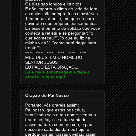
Os dias são longos e infinitos.
E não importa o clima do lado de fora,
as noites são sempre frias e solitárias.
Tem horas, à noite, em que dá para
ouvir até seus próprios pensamentos.
É nesse momento de solidão que você
começa a refletir e se perguntar: "o
que aconteceu?", "o que eu fiz na
minha vida?", "como será daqui para
frente?".
~~~...~~~...~~~...~~~...~~~...~~~...
MEU DEUS, EM O NOME DO
SENHOR JESUS
EU FAÇO ESTA ORAÇÃO....
Leia mais a mensagem e faça a
oração, clique aqui.
Oração do Pai Nosso
Portanto, vós orareis assim:
Pai nosso, que estás nos céus,
santificado seja o teu nome; venha o
teu reino; faça-se a tua vontade,
assim na terra como no céu; o pão
nosso de cada dia dá-nos hoje; e
perdoa-nos as nossas dívidas, assim