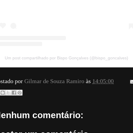
Um post compartilhado por Bispo Gonçalves (@bispo_goncalves)
stado por
Gilmar de Souza Ramiro
às
14:05:00
enhum comentário: