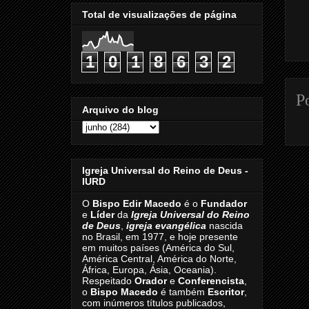
Total de visualizações de página
1
0
1
8
6
3
2
P
Arquivo do blog
Igreja Universal do Reino de Deus -
IURD
O
Bispo Edir Macedo
é o
Fundador
e
Líder
da
Igreja Universal do Reino
de Deus
,
igreja evangélica
nascida
no Brasil, em 1977, e hoje presente
em muitos países (América do Sul,
América Central, América do Norte,
África, Europa, Ásia, Oceania).
Respeitado
Orador
e
Conferencista
,
o
Bispo Macedo
é também
Escritor
,
com inúmeros títulos publicados,