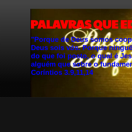
PALAVRAS QUE E
"Porque de Deus somos cooper
Deus sois vós. Porque ningu
do que foi posto, o qual é Je
alguém que sobre o fundament
Coríntios 3.9,11,14