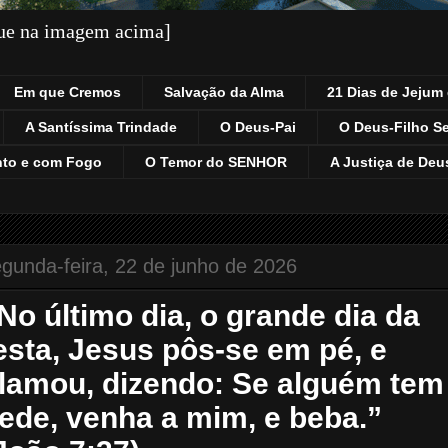
que na imagem acima]
Em que Cremos
Salvação da Alma
21 Dias de Jejum 
A Santíssima Trindade
O Deus-Pai
O Deus-Filho S
nto e com Fogo
O Temor do SENHOR
A Justiça de Deu
gunda-feira, 22 de junho de 2026
No último dia, o grande dia da
esta, Jesus pôs-se em pé, e
lamou, dizendo: Se alguém tem
ede, venha a mim, e beba.”