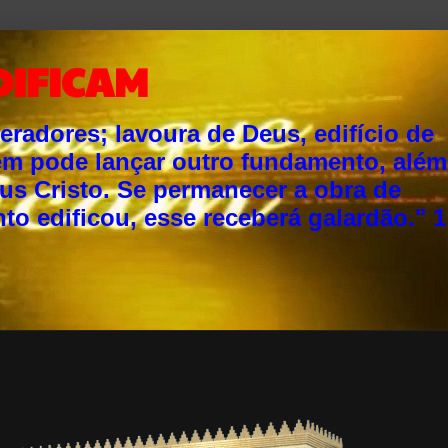
DIFICAM
adores; lavoura de Deus, edifício de
ém pode lançar outro fundamento, além
sus Cristo. Se permanecer a obra de
o edificou, esse receberá galardão." 1