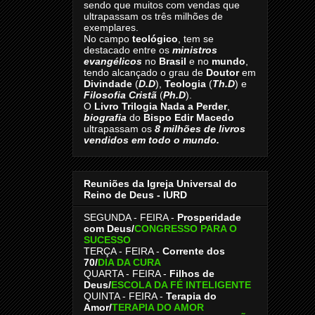
sendo que muitos com vendas que
ultrapassam os três milhões de
exemplares.
No campo
teológico
, tem se
destacado entre os
ministros
evangélicos
no
Brasil
e no
mundo
,
tendo alcançado o grau de
Doutor
em
Divindade
(
D.D
),
Teologia
(
Th.D
) e
Filosofia Cristã
(
Ph.D
).
O
Livro
Trilogia Nada a Perder
,
biografia
do
Bispo Edir Macedo
ultrapassam os
8
milhões de livros
vendidos em todo o mundo.
Reuniões da Igreja Universal do
Reino de Deus - IURD
SEGUNDA - FEIRA -
Prosperidade
com Deus/
CONGRESSO PARA O
SUCESSO
TERÇA - FEIRA -
Corrente dos
70
/
DIA DA CURA
QUARTA - FEIRA -
Filhos de
Deus
/
ESCOLA DA FÉ INTELIGENTE
QUINTA - FEIRA -
Terapia do
Amor
/
TERAPIA DO AMOR