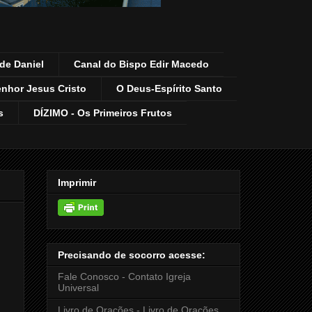
de Daniel
Canal do Bispo Edir Macedo
enhor Jesus Cristo
O Deus-Espírito Santo
s
DÍZIMO - Os Primeiros Frutos
Imprimir
Precisando de socorro acesse:
Fale Conosco - Contato Igreja
Universal
Livro de Orações - Livro de Orações