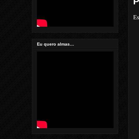
P
Es
Eu quero almas…