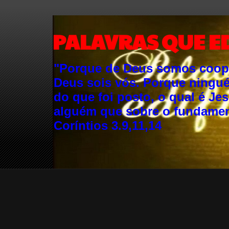
PALAVRAS QUE E
"Porque de Deus somos cooper
Deus sois vós. Porque ningu
do que foi posto, o qual é Je
alguém que sobre o fundament
Coríntios 3.9,11,14