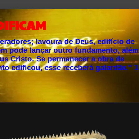
DIFICAM
adores; lavoura de Deus, edifício de
ém pode lançar outro fundamento, além
sus Cristo. Se permanecer a obra de
o edificou, esse receberá galardão." 1