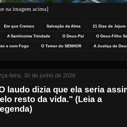
que na imagem acima]
Em que Cremos
Salvação da Alma
21 Dias de Jejum 
A Santíssima Trindade
O Deus-Pai
O Deus-Filho S
nto e com Fogo
O Temor do SENHOR
A Justiça de Deu
rça-feira, 30 de junho de 2026
O laudo dizia que ela seria ass
elo resto da vida." (Leia a
egenda)