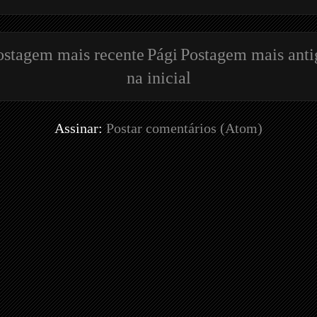
ostagem mais recente
Pági
Postagem mais anti
na inicial
Assinar:
Postar comentários (Atom)