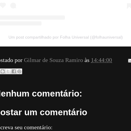
Um post compartilhado por Folha Universal (@folhauniversal)
stado por
Gilmar de Souza Ramiro
às
14:44:00
enhum comentário:
ostar um comentário
creva seu comentário: