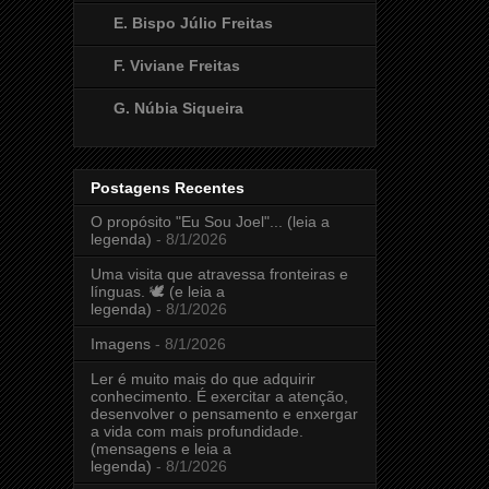
E. Bispo Júlio Freitas
F. Viviane Freitas
G. Núbia Siqueira
Postagens Recentes
O propósito "Eu Sou Joel"... (leia a
legenda)
- 8/1/2026
Uma visita que atravessa fronteiras e
línguas. 🕊️ (e leia a
legenda)
- 8/1/2026
Imagens
- 8/1/2026
Ler é muito mais do que adquirir
conhecimento. É exercitar a atenção,
desenvolver o pensamento e enxergar
a vida com mais profundidade.
(mensagens e leia a
legenda)
- 8/1/2026