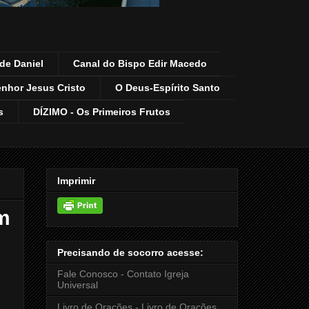
de Daniel
Canal do Bispo Edir Macedo
enhor Jesus Cristo
O Deus-Espírito Santo
s
DÍZIMO - Os Primeiros Frutos
Imprimir
im
Precisando de socorro acesse:
Fale Conosco - Contato Igreja
Universal
Livro de Orações - Livro de Orações