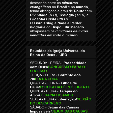
destacado entre os
ministros
evangélicos
no
Brasil
e no
mundo
,
tendo alcançado o grau de
Doutor
em
Divindade
(
D.D
),
Teologia
(
Th.D
) e
Filosofia Cristã
(
Ph.D
).
O
Livro
Trilogia Nada a Perder
,
biografia
do
Bispo Edir Macedo
ultrapassam os
8
milhões de livros
vendidos em todo o mundo.
Reuniões da Igreja Universal do
Reino de Deus - IURD
SEGUNDA - FEIRA -
Prosperidade
com Deus/
CONGRESSO PARA O
SUCESSO
TERÇA - FEIRA -
Corrente dos
70
/
DIA DA CURA
QUARTA - FEIRA -
Filhos de
Deus
/
ESCOLA DA FÉ INTELIGENTE
QUINTA - FEIRA -
Terapia do
Amor
/
TERAPIA DO AMOR
SEXTA - FEIRA -
Libertação
/
SESSÃO
DO DESCARREGO
SÁBADO -
Jejum das Causas
Impossíveis
/
JEJUM DAS CAUSAS