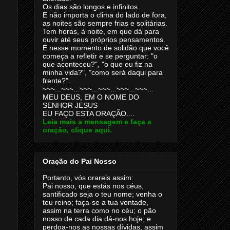
Os dias são longos e infinitos.
E não importa o clima do lado de fora,
as noites são sempre frias e solitárias.
Tem horas, à noite, em que dá para
ouvir até seus próprios pensamentos.
É nesse momento de solidão que você
começa a refletir e se perguntar: "o
que aconteceu?", "o que eu fiz na
minha vida?", "como será daqui para
frente?".
~~~...~~~...~~~...~~~...~~~...~~~...
MEU DEUS, EM O NOME DO
SENHOR JESUS
EU FAÇO ESTA ORAÇÃO....
Leia mais a mensagem e faça a
oração, clique aqui.
Oração do Pai Nosso
Portanto, vós orareis assim:
Pai nosso, que estás nos céus,
santificado seja o teu nome; venha o
teu reino; faça-se a tua vontade,
assim na terra como no céu; o pão
nosso de cada dia dá-nos hoje; e
perdoa-nos as nossas dívidas, assim