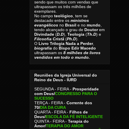
sendo que muitos com vendas que
ultrapassam os três milhões de
exemplares.
No campo
teológico
, tem se
destacado entre os
ministros
evangélicos
no
Brasil
e no
mundo
,
tendo alcançado o grau de
Doutor
em
Divindade
(
D.D
),
Teologia
(
Th.D
) e
Filosofia Cristã
(
Ph.D
).
O
Livro
Trilogia Nada a Perder
,
biografia
do
Bispo Edir Macedo
ultrapassam os
8
milhões de livros
vendidos em todo o mundo.
Reuniões da Igreja Universal do
Reino de Deus - IURD
SEGUNDA - FEIRA -
Prosperidade
com Deus/
CONGRESSO PARA O
SUCESSO
TERÇA - FEIRA -
Corrente dos
70
/
DIA DA CURA
QUARTA - FEIRA -
Filhos de
Deus
/
ESCOLA DA FÉ INTELIGENTE
QUINTA - FEIRA -
Terapia do
Amor
/
TERAPIA DO AMOR