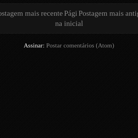
ostagem mais recente
Pági
Postagem mais anti
na inicial
Assinar:
Postar comentários (Atom)