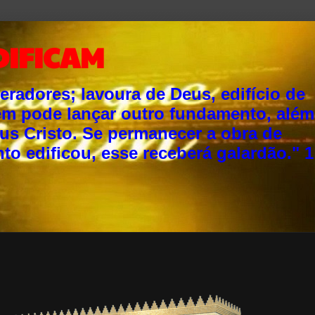
DIFICAM
adores; lavoura de Deus, edifício de
ém pode lançar outro fundamento, além
sus Cristo. Se permanecer a obra de
o edificou, esse receberá galardão." 1