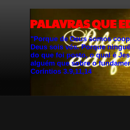
PALAVRAS QUE E
"Porque de Deus somos cooper
Deus sois vós. Porque ningu
do que foi posto, o qual é Je
alguém que sobre o fundament
Coríntios 3.9,11,14