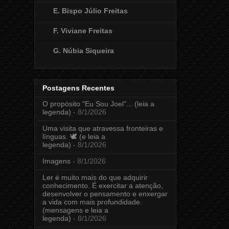
E. Bispo Júlio Freitas
F. Viviane Freitas
G. Núbia Siqueira
Postagens Recentes
O propósito "Eu Sou Joel"... (leia a
legenda)
- 8/1/2026
Uma visita que atravessa fronteiras e
línguas. 🕊️ (e leia a
legenda)
- 8/1/2026
Imagens
- 8/1/2026
Ler é muito mais do que adquirir
conhecimento. É exercitar a atenção,
desenvolver o pensamento e enxergar
a vida com mais profundidade.
(mensagens e leia a
legenda)
- 8/1/2026