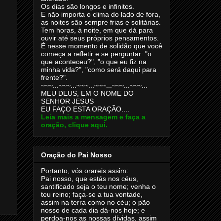
Os dias são longos e infinitos.
E não importa o clima do lado de fora,
as noites são sempre frias e solitárias.
Tem horas, à noite, em que dá para
ouvir até seus próprios pensamentos.
É nesse momento de solidão que você
começa a refletir e se perguntar: "o
que aconteceu?", "o que eu fiz na
minha vida?", "como será daqui para
frente?".
~~~...~~~...~~~...~~~...~~~...~~~...
MEU DEUS, EM O NOME DO
SENHOR JESUS
EU FAÇO ESTA ORAÇÃO....
Leia mais a mensagem e faça a
oração, clique aqui.
Oração do Pai Nosso
Portanto, vós orareis assim:
Pai nosso, que estás nos céus,
santificado seja o teu nome; venha o
teu reino; faça-se a tua vontade,
assim na terra como no céu; o pão
nosso de cada dia dá-nos hoje; e
perdoa-nos as nossas dívidas, assim