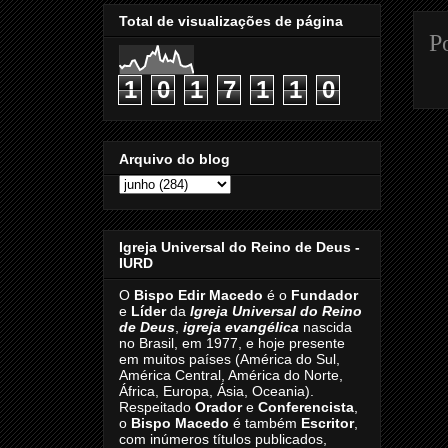
Total de visualizações de página
P
1
0
1
7
1
1
0
Arquivo do blog
Igreja Universal do Reino de Deus -
IURD
O
Bispo Edir Macedo
é o
Fundador
e
Líder
da
Igreja Universal do Reino
de Deus
,
igreja evangélica
nascida
no Brasil, em 1977, e hoje presente
em muitos países (América do Sul,
América Central, América do Norte,
África, Europa, Ásia, Oceania).
Respeitado
Orador
e
Conferencista
,
o
Bispo Macedo
é também
Escritor
,
com inúmeros títulos publicados,