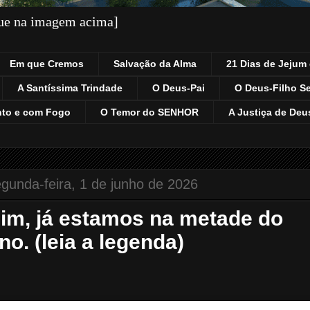
que na imagem acima]
Em que Cremos
Salvação da Alma
21 Dias de Jejum 
A Santíssima Trindade
O Deus-Pai
O Deus-Filho S
nto e com Fogo
O Temor do SENHOR
A Justiça de Deu
gunda-feira, 1 de junho de 2026
im, já estamos na metade do
no. (leia a legenda)