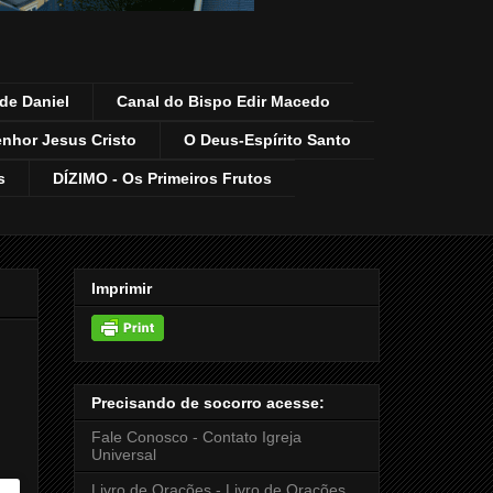
de Daniel
Canal do Bispo Edir Macedo
enhor Jesus Cristo
O Deus-Espírito Santo
s
DÍZIMO - Os Primeiros Frutos
Imprimir
Precisando de socorro acesse:
Fale Conosco - Contato Igreja
Universal
Livro de Orações - Livro de Orações