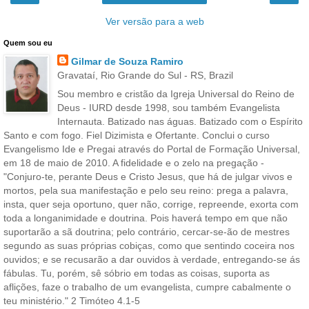
Ver versão para a web
Quem sou eu
Gilmar de Souza Ramiro
Gravataí, Rio Grande do Sul - RS, Brazil
Sou membro e cristão da Igreja Universal do Reino de
Deus - IURD desde 1998, sou também Evangelista
Internauta. Batizado nas águas. Batizado com o Espírito
Santo e com fogo. Fiel Dizimista e Ofertante. Conclui o curso
Evangelismo Ide e Pregai através do Portal de Formação Universal,
em 18 de maio de 2010. A fidelidade e o zelo na pregação -
"Conjuro-te, perante Deus e Cristo Jesus, que há de julgar vivos e
mortos, pela sua manifestação e pelo seu reino: prega a palavra,
insta, quer seja oportuno, quer não, corrige, repreende, exorta com
toda a longanimidade e doutrina. Pois haverá tempo em que não
suportarão a sã doutrina; pelo contrário, cercar-se-ão de mestres
segundo as suas próprias cobiças, como que sentindo coceira nos
ouvidos; e se recusarão a dar ouvidos à verdade, entregando-se ás
fábulas. Tu, porém, sê sóbrio em todas as coisas, suporta as
aflições, faze o trabalho de um evangelista, cumpre cabalmente o
teu ministério." 2 Timóteo 4.1-5