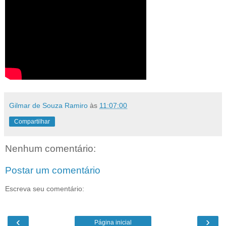
Gilmar de Souza Ramiro
às
11:07:00
Compartilhar
Nenhum comentário:
Postar um comentário
Escreva seu comentário:
‹
›
Página inicial