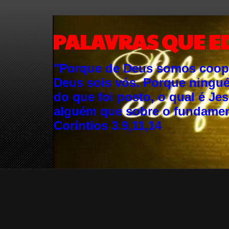
PALAVRAS QUE E
"Porque de Deus somos cooper
Deus sois vós. Porque ningu
do que foi posto, o qual é Je
alguém que sobre o fundament
Coríntios 3.9,11,14