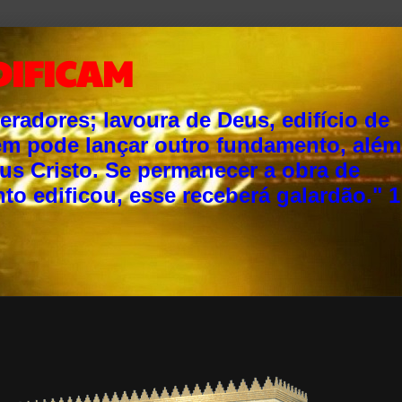
DIFICAM
adores; lavoura de Deus, edifício de
ém pode lançar outro fundamento, além
sus Cristo. Se permanecer a obra de
o edificou, esse receberá galardão." 1