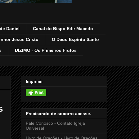
de Daniel
Canal do Bispo Edir Macedo
enhor Jesus Cristo
O Deus-Espírito Santo
s
DÍZIMO - Os Primeiros Frutos
Imprimir
s
Precisando de socorro acesse:
Fale Conosco - Contato Igreja
Universal
Livro de Orações - Livro de Orações