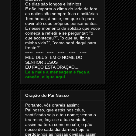
Os dias são longos e infinitos.
E não importa o clima do lado de fora,
as noites são sempre frias e solitárias.
Tem horas, à noite, em que dá para
ouvir até seus próprios pensamentos.
É nesse momento de solidão que você
começa a refletir e se perguntar: "o
que aconteceu?", "o que eu fiz na
minha vida?", "como será daqui para
frente?".
~~~...~~~...~~~...~~~...~~~...~~~...
MEU DEUS, EM O NOME DO
SENHOR JESUS
EU FAÇO ESTA ORAÇÃO....
Leia mais a mensagem e faça a
oração, clique aqui.
Oração do Pai Nosso
Portanto, vós orareis assim:
Pai nosso, que estás nos céus,
santificado seja o teu nome; venha o
teu reino; faça-se a tua vontade,
assim na terra como no céu; o pão
nosso de cada dia dá-nos hoje; e
perdoa-nos as nossas dívidas, assim