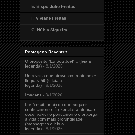
E. Bispo Júlio Freitas
F. Viviane Freitas
G. Núbia Siqueira
Postagens Recentes
O propósito "Eu Sou Joel"... (leia a
legenda)
- 8/1/2026
Uma visita que atravessa fronteiras e
línguas. 🕊️ (e leia a
legenda)
- 8/1/2026
Imagens
- 8/1/2026
Ler é muito mais do que adquirir
conhecimento. É exercitar a atenção,
desenvolver o pensamento e enxergar
a vida com mais profundidade.
(mensagens e leia a
legenda)
- 8/1/2026