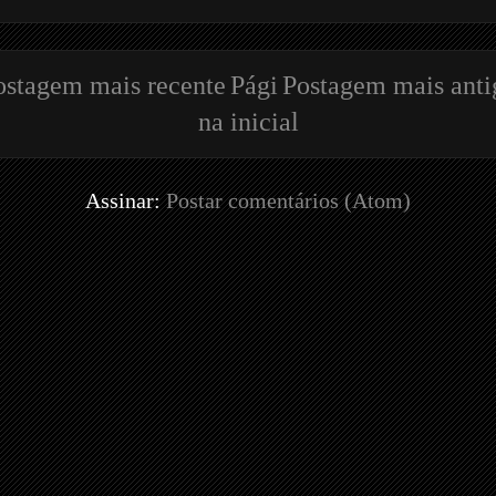
ostagem mais recente
Pági
Postagem mais anti
na inicial
Assinar:
Postar comentários (Atom)