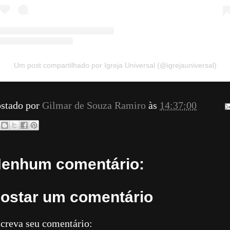
Um post compartilhado por Igreja Universal (@igrejauniversal)
stado por
Gilmar de Souza Ramiro
às
14:37:00
enhum comentário:
ostar um comentário
creva seu comentário: