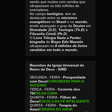
sendo que muitos com vendas que
ultrapassam os três milhões de
exemplares.
No campo
teológico
, tem se
destacado entre os
ministros
evangélicos
no
Brasil
e no
mundo
,
tendo alcançado o grau de
Doutor
em
Divindade
(
D.D
),
Teologia
(
Th.D
) e
Filosofia Cristã
(
Ph.D
).
O
Livro
Trilogia Nada a Perder
,
biografia
do
Bispo Edir Macedo
ultrapassam os
8
milhões de livros
vendidos em todo o mundo.
Reuniões da Igreja Universal do
Reino de Deus - IURD
SEGUNDA - FEIRA -
Prosperidade
com Deus/
CONGRESSO PARA O
SUCESSO
TERÇA - FEIRA -
Corrente dos
70
/
DIA DA CURA
QUARTA - FEIRA -
Filhos de
Deus
/
ESCOLA DA FÉ INTELIGENTE
QUINTA - FEIRA -
Terapia do
Amor
/
TERAPIA DO AMOR