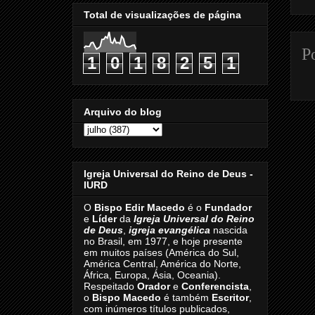
Total de visualizações de página
P
1
0
1
8
2
5
1
Arquivo do blog
Igreja Universal do Reino de Deus -
IURD
O
Bispo Edir Macedo
é o
Fundador
e
Líder
da
Igreja Universal do Reino
de Deus
,
igreja evangélica
nascida
no Brasil, em 1977, e hoje presente
em muitos países (América do Sul,
América Central, América do Norte,
África, Europa, Ásia, Oceania).
Respeitado
Orador
e
Conferencista
,
o
Bispo Macedo
é também
Escritor
,
com inúmeros títulos publicados,