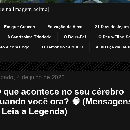
que na imagem acima]
Em que Cremos
Salvação da Alma
21 Dias de Jejum 
A Santíssima Trindade
O Deus-Pai
O Deus-Filho S
nto e com Fogo
O Temor do SENHOR
A Justiça de Deu
bado, 4 de julho de 2026
 que acontece no seu cérebro
uando você ora? 🧠 (Mensagen
 Leia a Legenda)