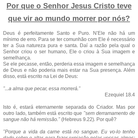
Por que o Senhor Jesus Cristo teve
que vir ao mundo morrer por nós?
Deus é perfeitamente Santo e Puro. N'Ele não há um
mínimo de erro. Para se ter comunhão com Ele é necessário
ter a Sua natureza pura e santa. Daí a razão pela qual o
Senhor criou o ser humano, Ele o criou à Sua imagem e
semelhança.
Se ele pecasse, então, perderia essa imagem e semelhança
de Deus e não poderia mais estar na Sua presença. Além
disso, está escrito na Lei de Deus:
"...a alma que pecar, essa morrerá."
Ezequiel 18.4
Isto é, estará eternamente separada do Criador. Mas por
outro lado, também está escrito que
"sem derramamento de
sangue não há remissão."
(Hebreus 9.22). Por quê?
"Porque a vida da carne está no sangue. Eu vo-lo tenho
dado sobre o altar, para fazer expiação pelas vossas almas: