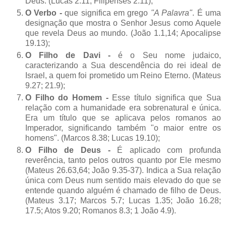
Deus. (Lucas 2.11; Filipenses 2.11);
O Verbo -
que significa em grego
"A Palavra"
. É uma
designação que mostra o Senhor Jesus como Aquele
que revela Deus ao mundo. (João 1.1,14; Apocalipse
19.13);
O Filho de Davi -
é o Seu nome judaico,
caracterizando a Sua descendência do rei ideal de
Israel, a quem foi prometido um Reino Eterno. (Mateus
9.27; 21.9);
O Filho do Homem -
Esse título significa que Sua
relação com a humanidade era sobrenatural e única.
Era um título que se aplicava pelos romanos ao
Imperador, significando também "o maior entre os
homens". (Marcos 8.38; Lucas 19.10);
O Filho de Deus -
É aplicado com profunda
reverência, tanto pelos outros quanto por Ele mesmo
(Mateus 26.63,64; João 9.35-37). Indica a Sua relação
única com Deus num sentido mais elevado do que se
entende quando alguém é chamado de filho de Deus.
(Mateus 3.17; Marcos 5.7; Lucas 1.35; João 16.28;
17.5; Atos 9.20; Romanos 8.3; 1 João 4.9).