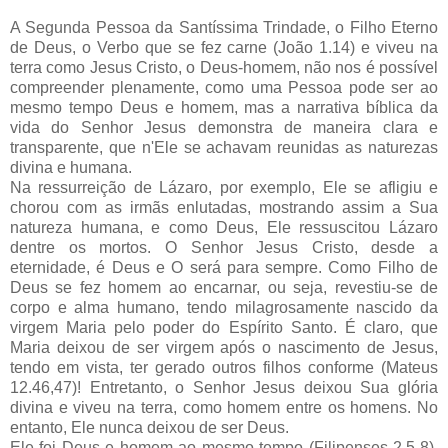
A Segunda Pessoa da Santíssima Trindade, o Filho Eterno
de Deus, o Verbo que se fez carne (João 1.14) e viveu na
terra como Jesus Cristo, o Deus-homem, não nos é possível
compreender plenamente, como uma Pessoa pode ser ao
mesmo tempo Deus e homem, mas a narrativa bíblica da
vida do Senhor Jesus demonstra de maneira clara e
transparente, que n'Ele se achavam reunidas as naturezas
divina e humana.
Na ressurreição de Lázaro, por exemplo, Ele se afligiu e
chorou com as irmãs enlutadas, mostrando assim a Sua
natureza humana, e como Deus, Ele ressuscitou Lázaro
dentre os mortos. O Senhor Jesus Cristo, desde a
eternidade, é Deus e O será para sempre. Como Filho de
Deus se fez homem ao encarnar, ou seja, revestiu-se de
corpo e alma humano, tendo milagrosamente nascido da
virgem Maria pelo poder do Espírito Santo. É claro, que
Maria deixou de ser virgem após o nascimento de Jesus,
tendo em vista, ter gerado outros filhos conforme (Mateus
12.46,47)! Entretanto, o Senhor Jesus deixou Sua glória
divina e viveu na terra, como homem entre os homens. No
entanto, Ele nunca deixou de ser Deus.
Ele foi Deus e homem ao mesmo tempo (Filipenses 2.5-8).