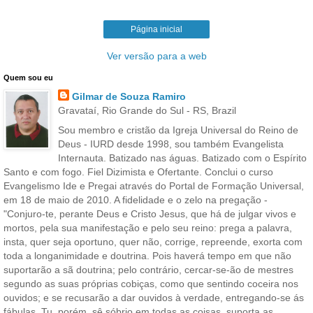
Página inicial
Ver versão para a web
Quem sou eu
Gilmar de Souza Ramiro
Gravataí, Rio Grande do Sul - RS, Brazil
Sou membro e cristão da Igreja Universal do Reino de
Deus - IURD desde 1998, sou também Evangelista
Internauta. Batizado nas águas. Batizado com o Espírito
Santo e com fogo. Fiel Dizimista e Ofertante. Conclui o curso
Evangelismo Ide e Pregai através do Portal de Formação Universal,
em 18 de maio de 2010. A fidelidade e o zelo na pregação -
"Conjuro-te, perante Deus e Cristo Jesus, que há de julgar vivos e
mortos, pela sua manifestação e pelo seu reino: prega a palavra,
insta, quer seja oportuno, quer não, corrige, repreende, exorta com
toda a longanimidade e doutrina. Pois haverá tempo em que não
suportarão a sã doutrina; pelo contrário, cercar-se-ão de mestres
segundo as suas próprias cobiças, como que sentindo coceira nos
ouvidos; e se recusarão a dar ouvidos à verdade, entregando-se ás
fábulas. Tu, porém, sê sóbrio em todas as coisas, suporta as