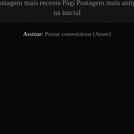
ostagem mais recente
Pági
Postagem mais anti
na inicial
Assinar:
Postar comentários (Atom)