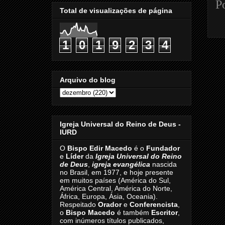
P
Total de visualizações de página
1
0
1
9
2
3
4
Arquivo do blog
Igreja Universal do Reino de Deus -
IURD
O
Bispo Edir Macedo
é o
Fundador
e
Líder
da
Igreja Universal do Reino
de Deus
,
igreja evangélica
nascida
no Brasil, em 1977, e hoje presente
em muitos países (América do Sul,
América Central, América do Norte,
África, Europa, Ásia, Oceania).
Respeitado
Orador
e
Conferencista
,
o
Bispo Macedo
é também
Escritor
,
com inúmeros títulos publicados,