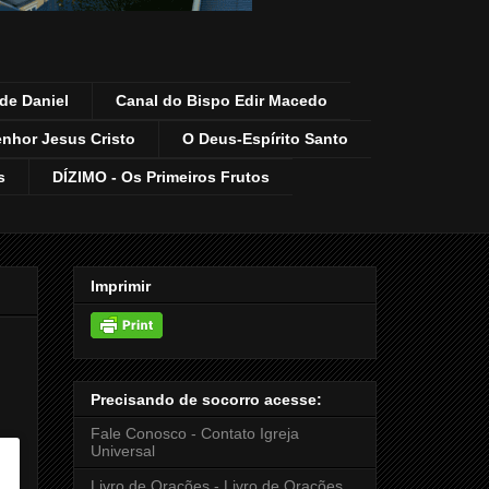
de Daniel
Canal do Bispo Edir Macedo
enhor Jesus Cristo
O Deus-Espírito Santo
s
DÍZIMO - Os Primeiros Frutos
Imprimir
Precisando de socorro acesse:
Fale Conosco - Contato Igreja
Universal
Livro de Orações - Livro de Orações