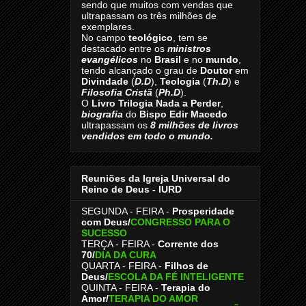
sendo que muitos com vendas que
ultrapassam os três milhões de
exemplares.
No campo
teológico
, tem se
destacado entre os
ministros
evangélicos
no
Brasil
e no
mundo
,
tendo alcançado o grau de
Doutor
em
Divindade
(
D.D
),
Teologia
(
Th.D
) e
Filosofia Cristã
(
Ph.D
).
O
Livro
Trilogia Nada a Perder
,
biografia
do
Bispo Edir Macedo
ultrapassam os
8
milhões de livros
vendidos em todo o mundo.
Reuniões da Igreja Universal do
Reino de Deus - IURD
SEGUNDA - FEIRA -
Prosperidade
com Deus/
CONGRESSO PARA O
SUCESSO
TERÇA - FEIRA -
Corrente dos
70
/
DIA DA CURA
QUARTA - FEIRA -
Filhos de
Deus
/
ESCOLA DA FÉ INTELIGENTE
QUINTA - FEIRA -
Terapia do
Amor
/
TERAPIA DO AMOR