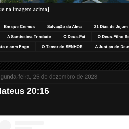
que na imagem acima]
Em que Cremos
Salvação da Alma
21 Dias de Jejum 
A Santíssima Trindade
O Deus-Pai
O Deus-Filho S
nto e com Fogo
O Temor do SENHOR
A Justiça de Deu
egunda-feira, 25 de dezembro de 2023
ateus 20:16