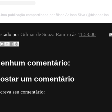
Uma publicação compartilhada por Bispo Adilson Silva (@bispoadilson
stado por
Gilmar de Souza Ramiro
às
11:53:00
enhum comentário:
ostar um comentário
creva seu comentário: