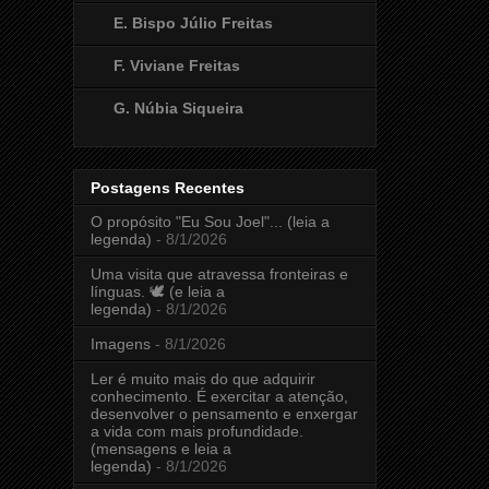
E. Bispo Júlio Freitas
F. Viviane Freitas
G. Núbia Siqueira
Postagens Recentes
O propósito "Eu Sou Joel"... (leia a
legenda)
- 8/1/2026
Uma visita que atravessa fronteiras e
línguas. 🕊️ (e leia a
legenda)
- 8/1/2026
Imagens
- 8/1/2026
Ler é muito mais do que adquirir
conhecimento. É exercitar a atenção,
desenvolver o pensamento e enxergar
a vida com mais profundidade.
(mensagens e leia a
legenda)
- 8/1/2026