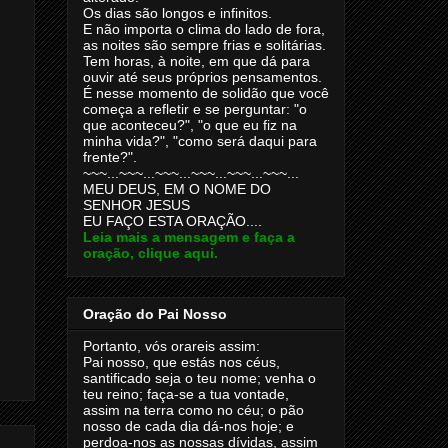
Os dias são longos e infinitos.
E não importa o clima do lado de fora,
as noites são sempre frias e solitárias.
Tem horas, à noite, em que dá para
ouvir até seus próprios pensamentos.
É nesse momento de solidão que você
começa a refletir e se perguntar: "o
que aconteceu?", "o que eu fiz na
minha vida?", "como será daqui para
frente?".
~~~...~~~...~~~...~~~...~~~...~~~...
MEU DEUS, EM O NOME DO
SENHOR JESUS
EU FAÇO ESTA ORAÇÃO....
Leia mais a mensagem e faça a
oração, clique aqui.
Oração do Pai Nosso
Portanto, vós orareis assim:
Pai nosso, que estás nos céus,
santificado seja o teu nome; venha o
teu reino; faça-se a tua vontade,
assim na terra como no céu; o pão
nosso de cada dia dá-nos hoje; e
perdoa-nos as nossas dívidas, assim