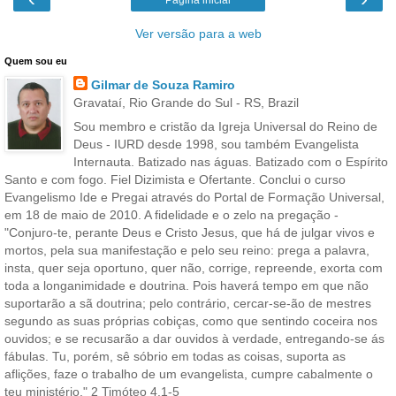
Ver versão para a web
Quem sou eu
Gilmar de Souza Ramiro
Gravataí, Rio Grande do Sul - RS, Brazil
Sou membro e cristão da Igreja Universal do Reino de
Deus - IURD desde 1998, sou também Evangelista
Internauta. Batizado nas águas. Batizado com o Espírito
Santo e com fogo. Fiel Dizimista e Ofertante. Conclui o curso
Evangelismo Ide e Pregai através do Portal de Formação Universal,
em 18 de maio de 2010. A fidelidade e o zelo na pregação -
"Conjuro-te, perante Deus e Cristo Jesus, que há de julgar vivos e
mortos, pela sua manifestação e pelo seu reino: prega a palavra,
insta, quer seja oportuno, quer não, corrige, repreende, exorta com
toda a longanimidade e doutrina. Pois haverá tempo em que não
suportarão a sã doutrina; pelo contrário, cercar-se-ão de mestres
segundo as suas próprias cobiças, como que sentindo coceira nos
ouvidos; e se recusarão a dar ouvidos à verdade, entregando-se ás
fábulas. Tu, porém, sê sóbrio em todas as coisas, suporta as
aflições, faze o trabalho de um evangelista, cumpre cabalmente o
teu ministério." 2 Timóteo 4.1-5