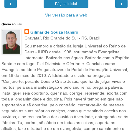
‹
›
Página inicial
Ver versão para a web
Quem sou eu
Gilmar de Souza Ramiro
Gravataí, Rio Grande do Sul - RS, Brazil
Sou membro e cristão da Igreja Universal do Reino de
Deus - IURD desde 1998, sou também Evangelista
Internauta. Batizado nas águas. Batizado com o Espírito
Santo e com fogo. Fiel Dizimista e Ofertante. Conclui o curso
Evangelismo Ide e Pregai através do Portal de Formação Universal,
em 18 de maio de 2010. A fidelidade e o zelo na pregação -
"Conjuro-te, perante Deus e Cristo Jesus, que há de julgar vivos e
mortos, pela sua manifestação e pelo seu reino: prega a palavra,
insta, quer seja oportuno, quer não, corrige, repreende, exorta com
toda a longanimidade e doutrina. Pois haverá tempo em que não
suportarão a sã doutrina; pelo contrário, cercar-se-ão de mestres
segundo as suas próprias cobiças, como que sentindo coceira nos
ouvidos; e se recusarão a dar ouvidos à verdade, entregando-se ás
fábulas. Tu, porém, sê sóbrio em todas as coisas, suporta as
aflições, faze o trabalho de um evangelista, cumpre cabalmente o