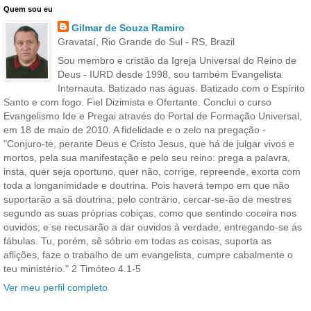
Quem sou eu
Gilmar de Souza Ramiro
Gravataí, Rio Grande do Sul - RS, Brazil
Sou membro e cristão da Igreja Universal do Reino de
Deus - IURD desde 1998, sou também Evangelista
Internauta. Batizado nas águas. Batizado com o Espírito
Santo e com fogo. Fiel Dizimista e Ofertante. Conclui o curso
Evangelismo Ide e Pregai através do Portal de Formação Universal,
em 18 de maio de 2010. A fidelidade e o zelo na pregação -
"Conjuro-te, perante Deus e Cristo Jesus, que há de julgar vivos e
mortos, pela sua manifestação e pelo seu reino: prega a palavra,
insta, quer seja oportuno, quer não, corrige, repreende, exorta com
toda a longanimidade e doutrina. Pois haverá tempo em que não
suportarão a sã doutrina; pelo contrário, cercar-se-ão de mestres
segundo as suas próprias cobiças, como que sentindo coceira nos
ouvidos; e se recusarão a dar ouvidos à verdade, entregando-se ás
fábulas. Tu, porém, sê sóbrio em todas as coisas, suporta as
aflições, faze o trabalho de um evangelista, cumpre cabalmente o
teu ministério." 2 Timóteo 4.1-5
Ver meu perfil completo