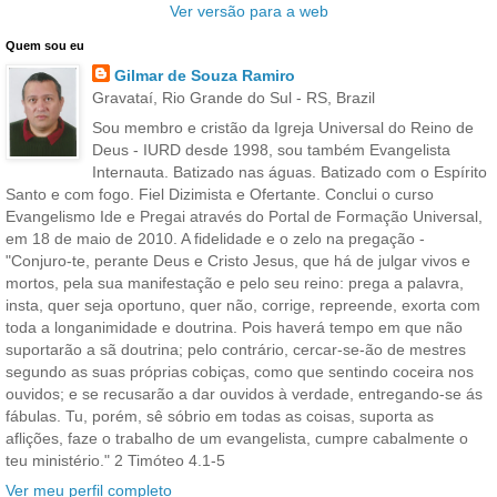
Ver versão para a web
Quem sou eu
Gilmar de Souza Ramiro
Gravataí, Rio Grande do Sul - RS, Brazil
Sou membro e cristão da Igreja Universal do Reino de
Deus - IURD desde 1998, sou também Evangelista
Internauta. Batizado nas águas. Batizado com o Espírito
Santo e com fogo. Fiel Dizimista e Ofertante. Conclui o curso
Evangelismo Ide e Pregai através do Portal de Formação Universal,
em 18 de maio de 2010. A fidelidade e o zelo na pregação -
"Conjuro-te, perante Deus e Cristo Jesus, que há de julgar vivos e
mortos, pela sua manifestação e pelo seu reino: prega a palavra,
insta, quer seja oportuno, quer não, corrige, repreende, exorta com
toda a longanimidade e doutrina. Pois haverá tempo em que não
suportarão a sã doutrina; pelo contrário, cercar-se-ão de mestres
segundo as suas próprias cobiças, como que sentindo coceira nos
ouvidos; e se recusarão a dar ouvidos à verdade, entregando-se ás
fábulas. Tu, porém, sê sóbrio em todas as coisas, suporta as
aflições, faze o trabalho de um evangelista, cumpre cabalmente o
teu ministério." 2 Timóteo 4.1-5
Ver meu perfil completo